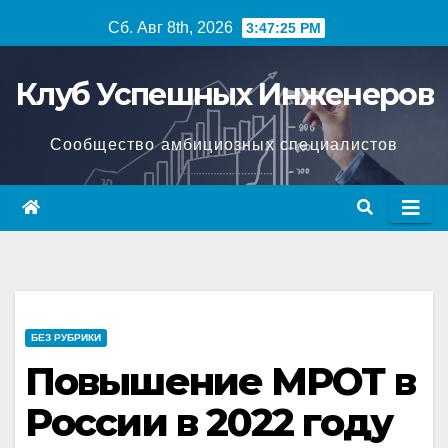
Перейти
Сб. Авг 8th, 2026
3:47:26 PM
к
содержимому
Клуб Успешных Инженеров
Сообщество амбициозных специалистов
БЕЗ РУБРИКИ
Повышение МРОТ в
России в 2022 году