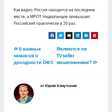
Как видно, Россия находится на последнем
месте, а МРОТ Нидерландов превышает
Российский практически в 20 раз.
Навигация
6 важных
Являются ли
нюансов о
TVseller
по
доходности ОФЗ
мошенниками?
записям
от
Юрий Хомутский